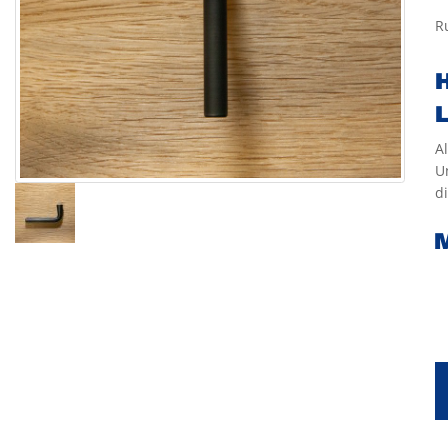
R
H
L
A
U
di