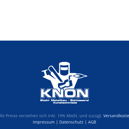
lle Preise verstehen sich inkl. 19% MwSt. und zuzügl.
Versandkost
Impressum
|
Datenschutz
|
AGB