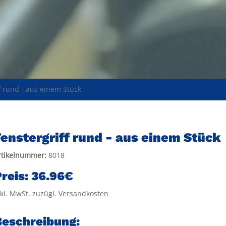
f rund - aus einem Stück
enstergriff rund - aus einem Stück
rtikelnummer:
8018
reis:
36.96€
nkl. MwSt. zuzügl. Versandkosten
Beschreibung: