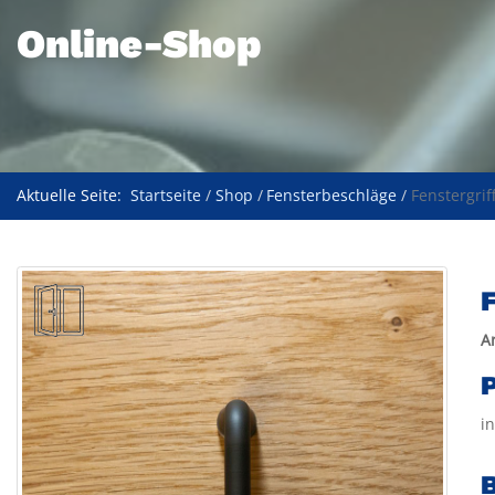
Online-Shop
Aktuelle Seite:
Startseite
Shop
Fensterbeschläge
Fenstergrif
F
A
P
i